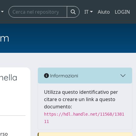
IT
Aiuto
LOGIN
em
nella
Informazioni
Utilizza questo identificativo per
citare o creare un link a questo
documento:
https://hdl.handle.net/11568/1381
11
erso