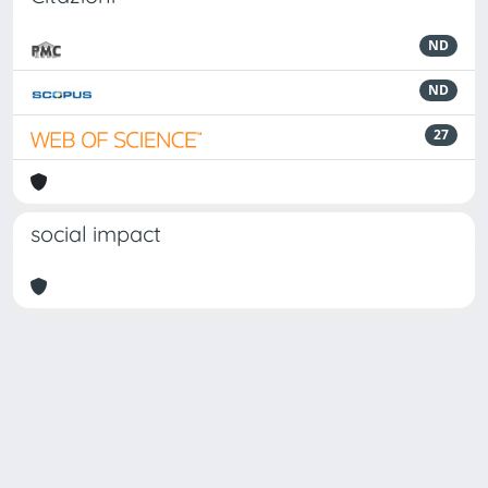
ND
ND
27
social impact
Powered by
IRIS
-
about IRIS
-