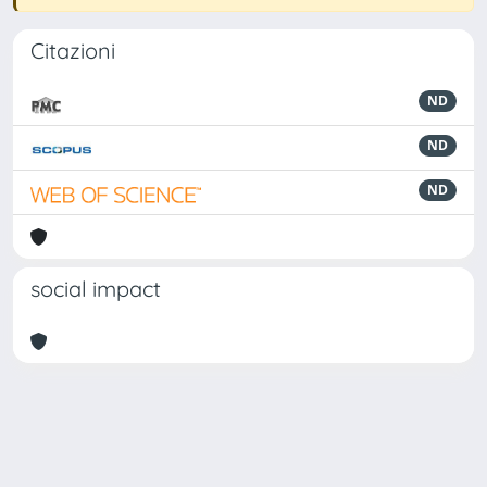
Citazioni
ND
ND
ND
social impact