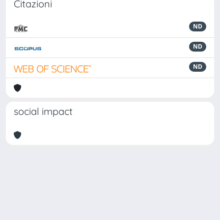
Citazioni
ND
ND
ND
social impact
Powered by
IRIS
-
about IRIS
-