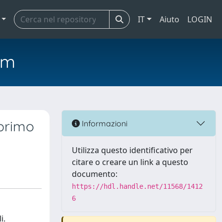
IT
Aiuto
LOGIN
em
 primo
Informazioni
Utilizza questo identificativo per
citare o creare un link a questo
documento:
https://hdl.handle.net/11568/1412
6
i.