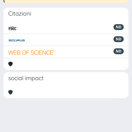
Citazioni
ND
ND
ND
social impact