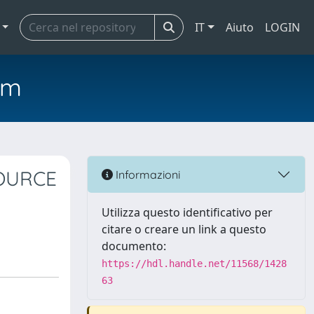
IT
Aiuto
LOGIN
em
OURCE
Informazioni
Utilizza questo identificativo per
citare o creare un link a questo
documento:
https://hdl.handle.net/11568/1428
63