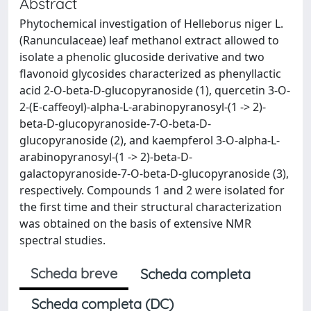
Abstract
Phytochemical investigation of Helleborus niger L.
(Ranunculaceae) leaf methanol extract allowed to
isolate a phenolic glucoside derivative and two
flavonoid glycosides characterized as phenyllactic
acid 2-O-beta-D-glucopyranoside (1), quercetin 3-O-
2-(E-caffeoyl)-alpha-L-arabinopyranosyl-(1 -> 2)-
beta-D-glucopyranoside-7-O-beta-D-
glucopyranoside (2), and kaempferol 3-O-alpha-L-
arabinopyranosyl-(1 -> 2)-beta-D-
galactopyranoside-7-O-beta-D-glucopyranoside (3),
respectively. Compounds 1 and 2 were isolated for
the first time and their structural characterization
was obtained on the basis of extensive NMR
spectral studies.
Scheda breve
Scheda completa
Scheda completa (DC)