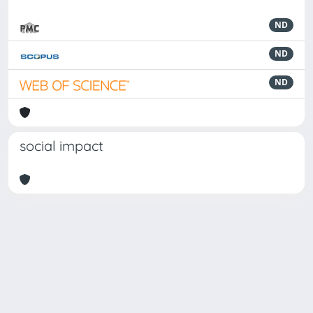
ND
ND
ND
social impact
Powered by
IRIS
-
about IRIS
-
Utilizzo dei cookie
Copyright © 2026