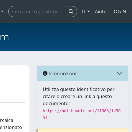
IT
Aiuto
LOGIN
em
Informazioni
Utilizza questo identificativo per
citare o creare un link a questo
documento:
https://hdl.handle.net/11568/1450
94
arcaica
menzionato