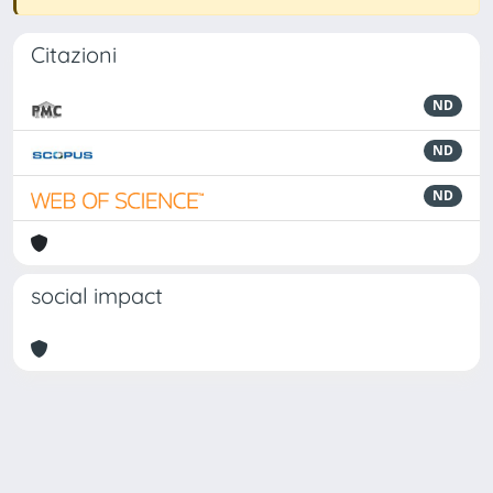
Citazioni
ND
ND
ND
social impact