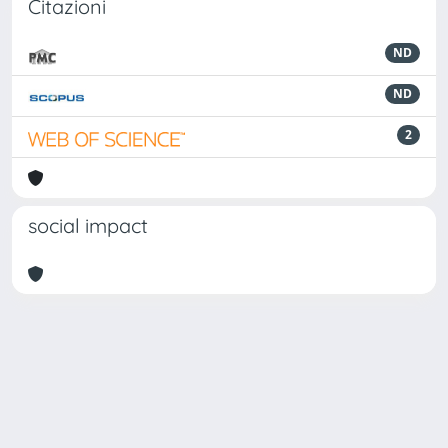
Citazioni
ND
ND
2
social impact
Powered by
IRIS
-
about IRIS
-