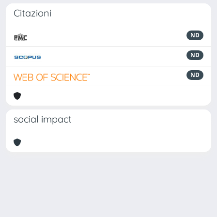
Citazioni
ND
ND
ND
social impact