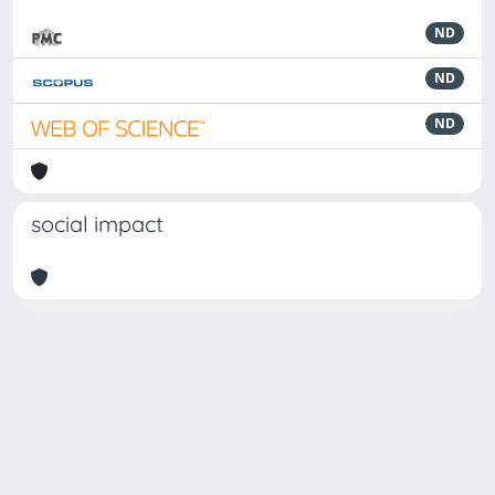
ND
ND
ND
social impact
Powered by
IRIS
-
about IRIS
-
Utilizzo dei cookie
Copyright © 2026