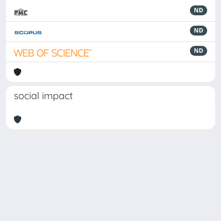
ND
ND
ND
social impact
Powered by
IRIS
-
about IRIS
-
Utilizzo dei cookie
Copyright © 2026