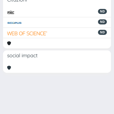
ND
ND
ND
social impact
Powered by
IRIS
-
about IRIS
-