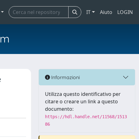
IT
Aiuto
LOGIN
em
e
Informazioni
Utilizza questo identificativo per
citare o creare un link a questo
documento:
https://hdl.handle.net/11568/1513
86