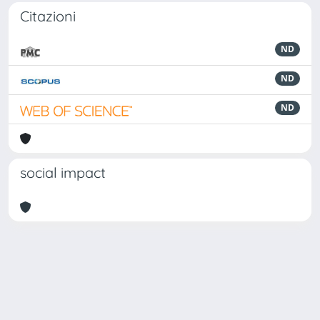
Citazioni
ND
ND
ND
social impact