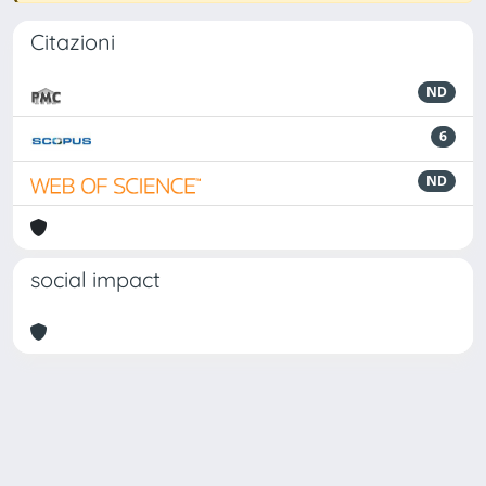
Citazioni
ND
6
ND
social impact