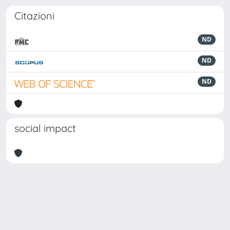
Citazioni
ND
ND
ND
social impact