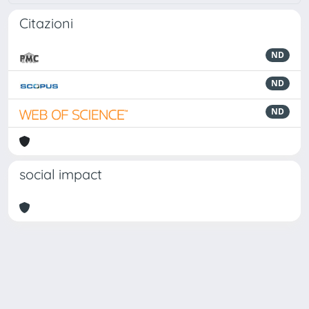
Citazioni
ND
ND
ND
social impact