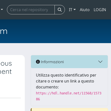
IT
Aiuto
LOGIN
em
eous
Informazioni
ment
Utilizza questo identificativo per
citare o creare un link a questo
documento:
https://hdl.handle.net/11568/1573
86