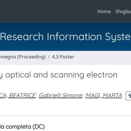
Home
Sfoglia
al Research Information Syst
Convegno (Proceeding)
4.3 Poster
 optical and scanning electron
A, BEATRICE
;
Gabrielli Simone
;
MAGI, MARTA
a completa (DC)