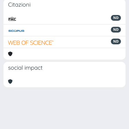
Citazioni
ND
ND
ND
social impact