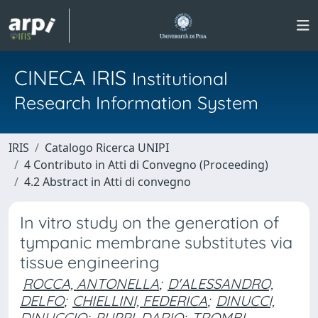
CINECA IRIS
Institutional
Research Information System
IRIS
Catalogo Ricerca UNIPI
4 Contributo in Atti di Convegno (Proceeding)
4.2 Abstract in Atti di convegno
In vitro study on the generation of
tympanic membrane substitutes via
tissue engineering
ROCCA, ANTONELLA
;
D'ALESSANDRO,
DELFO
;
CHIELLINI, FEDERICA
;
DINUCCI,
DINUCCIO
;
PUPPI, DARIO
;
TROMBI,