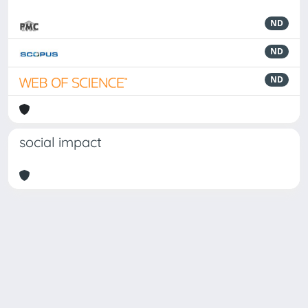
ND
ND
ND
social impact
Powered by
IRIS
-
about IRIS
-
Utilizzo dei cookie
Copyright © 2026