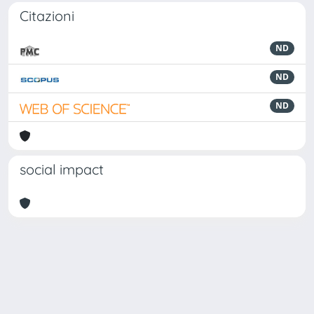
Citazioni
ND
ND
ND
social impact