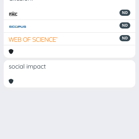
ND
ND
ND
social impact
Powered by
IRIS
-
about IRIS
-