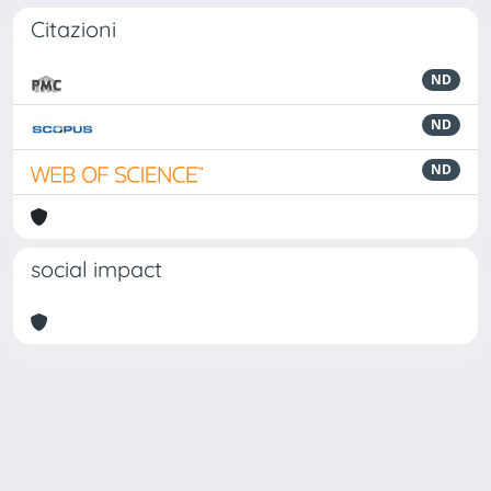
Citazioni
ND
ND
ND
social impact