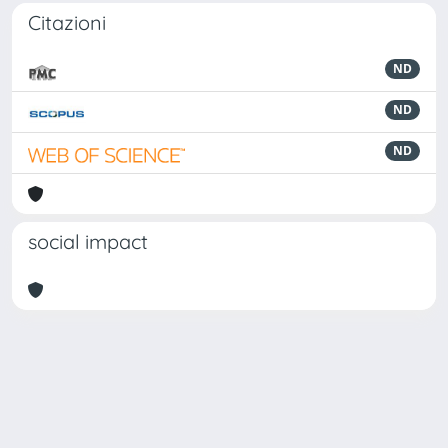
Citazioni
ND
ND
ND
social impact