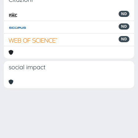
ND
ND
ND
social impact
Powered by
IRIS
-
about IRIS
-