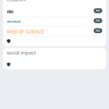
ND
ND
ND
social impact
Powered by
IRIS
-
about IRIS
-