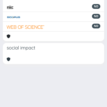
ND
ND
ND
social impact
Powered by
IRIS
-
about IRIS
-
Utilizzo dei cookie
Copyright © 2026