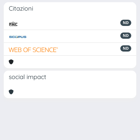
Citazioni
ND
ND
ND
social impact