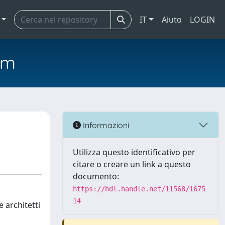
IT
Aiuto
LOGIN
em
Informazioni
Utilizza questo identificativo per
citare o creare un link a questo
documento:
https://hdl.handle.net/11568/1675
14
e architetti