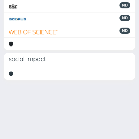
ND
ND
ND
social impact
Powered by
IRIS
-
about IRIS
-
Utilizzo dei cookie
Copyright © 2026