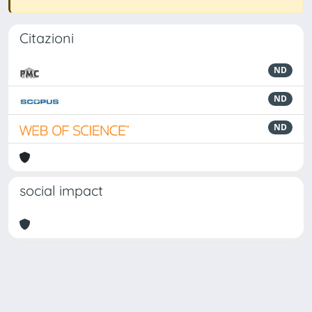
Citazioni
ND
ND
ND
social impact