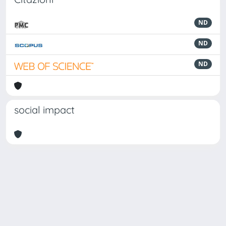
ND
ND
ND
social impact
Powered by
IRIS
-
about IRIS
-