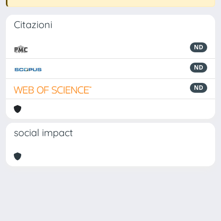
Citazioni
ND
ND
ND
social impact