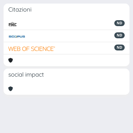
Citazioni
ND
ND
ND
social impact