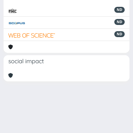
ND
ND
ND
social impact
Powered by
IRIS
-
about IRIS
-
Utilizzo dei cookie
Copyright © 2026