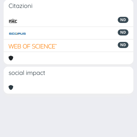
Citazioni
ND
ND
ND
social impact