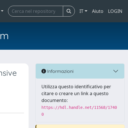
IT
Aiuto
LOGIN
em
nsive
Informazioni
Utilizza questo identificativo per
citare o creare un link a questo
documento:
https://hdl.handle.net/11568/1740
0