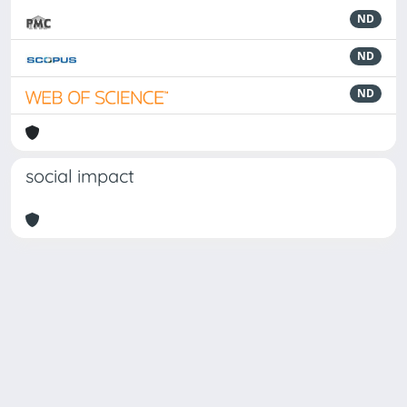
ND
ND
ND
social impact
Powered by
IRIS
-
about IRIS
-
Utilizzo dei cookie
Copyright © 2026