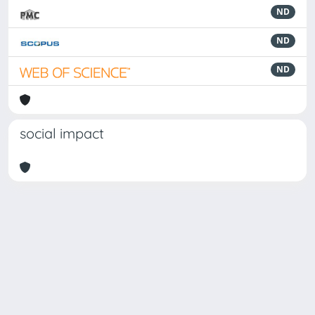
ND
ND
ND
social impact
Powered by
IRIS
-
about IRIS
-
Utilizzo dei cookie
Copyright © 2026