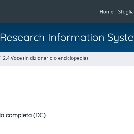
Home
Sfoglia
al Research Information Syst
2.4 Voce (in dizionario o enciclopedia)
a completa (DC)