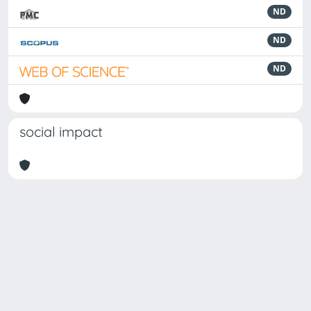
ND
ND
ND
social impact
Powered by
IRIS
-
about IRIS
-
Utilizzo dei cookie
Copyright © 2026