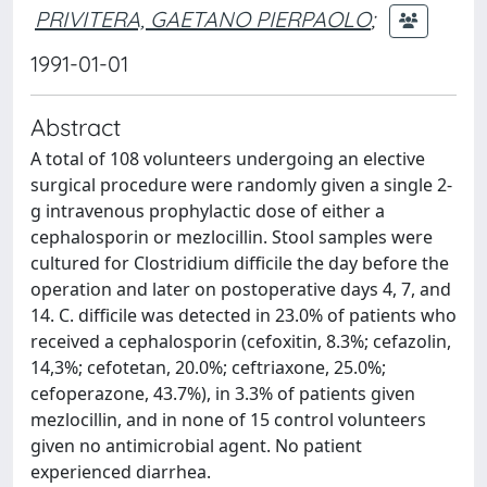
PRIVITERA, GAETANO PIERPAOLO
;
1991-01-01
Abstract
A total of 108 volunteers undergoing an elective
surgical procedure were randomly given a single 2-
g intravenous prophylactic dose of either a
cephalosporin or mezlocillin. Stool samples were
cultured for Clostridium difficile the day before the
operation and later on postoperative days 4, 7, and
14. C. difficile was detected in 23.0% of patients who
received a cephalosporin (cefoxitin, 8.3%; cefazolin,
14,3%; cefotetan, 20.0%; ceftriaxone, 25.0%;
cefoperazone, 43.7%), in 3.3% of patients given
mezlocillin, and in none of 15 control volunteers
given no antimicrobial agent. No patient
experienced diarrhea.