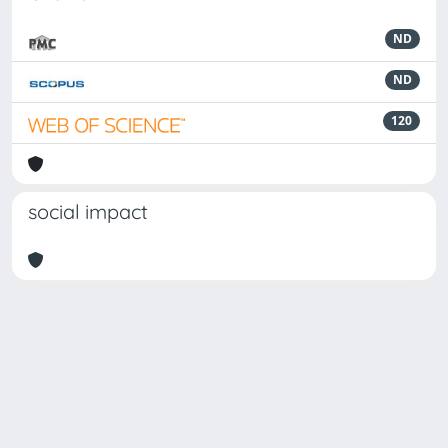
ND
ND
120
social impact
Powered by
IRIS
-
about IRIS
-