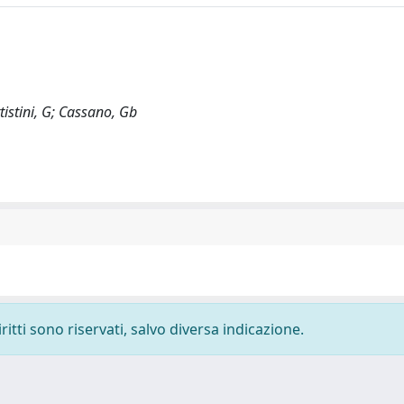
ttistini, G; Cassano, Gb
ritti sono riservati, salvo diversa indicazione.