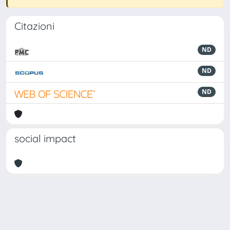
Citazioni
ND
ND
ND
social impact