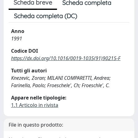
Scheda breve
Scheda completa
Scheda completa (DC)
Anno
1991
Codice DOI
https://dx.doi.org/10.1016/0019-1035(91)90215-F
Tutti gli autori
Knezevic, Zoran; MILANI COMPARETTI, Andrea;
Farinella, Paolo; Froeschele', Ch; Froeschle', C.
Appare nelle tipologie:
1.1 Articolo in rivista
File in questo prodotto: